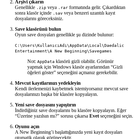
Arşivi çıkarın
Genellikle
veya
formatında gelir. Çıkardıktan
.zip
.rar
sonra klasör içinde
veya benzeri uzantılı kayıt
.sav
dosyalarını göreceksiniz.
Save klasörünü bulun
Oyun save dosyaları genellikle şu dizinde bulunur:
C:\Users\KullanıcıAdı\AppData\
Local
\Daedalic
Entertainment\A
New
Beginning\Savegames
Not:
klasörü gizli olabilir. Görünür
AppData
yapmak için Windows klasör ayarlarından “Gizli
öğeleri göster” seçeneğini açmanız gerekebilir.
Mevcut kayıtlarınızı yedekleyin
Kendi ilerlemenizi kaybetmek istemiyorsanız mevcut save
dosyalarınızı başka bir klasöre kopyalayın.
Yeni save dosyasını yapıştırın
İndirdiğiniz save dosyalarını bu klasöre kopyalayın. Eğer
“Üzerine yazılsın mı?” sorusu çıkarsa
Evet
seçeneğini seçin.
Oyunu açın
A New Beginning’i başlattığınızda yeni kayıt dosyaları
otomatik olarak görünecektir.