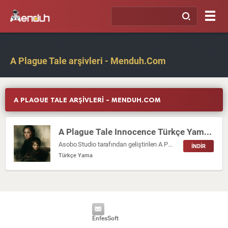
A Plague Tale arşivleri - Menduh.Com
A PLAGUE TALE ARŞIVLERI - MENDUH.COM
A Plague Tale Innocence Türkçe Yama (2025)
Asobo Studio tarafından geliştirilen A Plague Tale: Requiem, duygusal derinliği, sinematik anlatımı ve güçlü karakter ilişkileriyle öne çıkan bir başyapıt olarak […]
İNDİR
Türkçe Yama
EnfesSoft