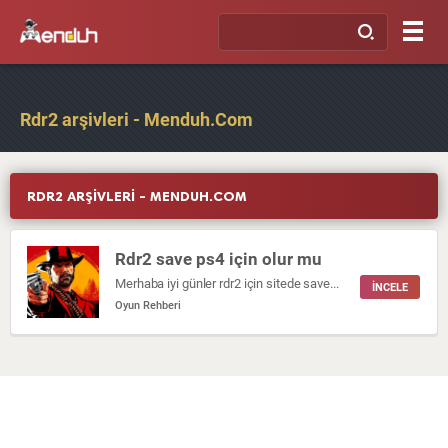
Rdr2 arşivleri - Menduh.Com
RDR2 ARŞIVLERI - MENDUH.COM
Rdr2 save ps4 için olur mu
Merhaba iyi günler rdr2 için sitede save var ancak PC için ps4 için de kullanabilir miyim nasıl yapabilirim teşekkürler
İNCELE
Oyun Rehberi