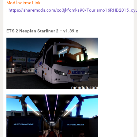
Mod İndirme Linki
:
https://sharemods.com/xo3jkfqmks90/Tourismo16RHD2015_oyun
ETS 2 Neoplan Starliner 2 – v1.39.x