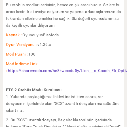
Bu otobüs modları serisinin, bence en şık aracı budur. Sizlere bu
aracı kesinlikle tavsiye ediyorum ve yapımcı arkadaşlarımızın da
tekrardan ellerine emeklerine sağlık. Siz değerli oyuncularımıza
da keyifli oyunlar diliyorum.
Kaynak :
OyuncuyusBisMods
Oyun Versiyonu :
v1.39.x
Mod Puanı :
100
Mod İndirme Linki
:
https://sharemods.com/he8kwexctu5y/Lion___s_Coach_E6_Optiv
ETS 2 Otobüs Modu Kurulumu
1- Yukarıda paylaştığımız linkleri indirdikten sonra, rar
dosyasının içerisinde olan “SCS” uzantılı dosyaları masaüstüne
çıkartınız.
2- Bu “SCS” uzantılı dosyayı, Belgeler klasörünün içerisinde
bulunan “Euro Truck Simulator 2” klasörünün içerisindeki “mod”