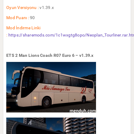
Oyun Versiyonu :
v1.39.x
Mod Puanı :
90
Mod İndirme Linki
:
https://sharemods.com/1c1wxgtg8opo/Neoplan_Tourliner.rar.ht
ETS 2 Man Lions Coach R07 Euro 6 – v1.39.x