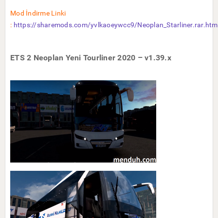
Mod İndirme Linki
:
https://sharemods.com/yvlkaoeywcc9/Neoplan_Starliner.rar.htm
ETS 2 Neoplan Yeni Tourliner 2020 – v1.39.x