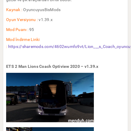
Kaynak :
OyuncuyusBisMods
Oyun Versiyonu :
v1.39.x
Mod Puanı :
95
Mod İndirme Linki
:
https://sharemods.com/4602wumfo9vt/Lion___s_Coach_oyuncuy
ETS 2 Man Lions Coach Optiview 2020 – v1.39.x