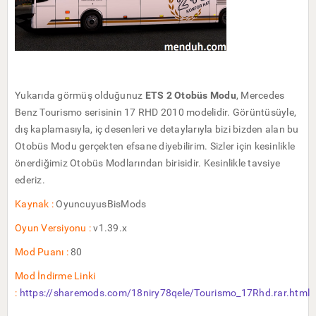
Yukarıda görmüş olduğunuz
ETS 2 Otobüs Modu
, Mercedes
Benz Tourismo serisinin 17 RHD 2010 modelidir. Görüntüsüyle,
dış kaplamasıyla, iç desenleri ve detaylarıyla bizi bizden alan bu
Otobüs Modu gerçekten efsane diyebilirim. Sizler için kesinlikle
önerdiğimiz Otobüs Modlarından birisidir. Kesinlikle tavsiye
ederiz.
Kaynak :
OyuncuyusBisMods
Oyun Versiyonu :
v1.39.x
Mod Puanı :
80
Mod İndirme Linki
:
https://sharemods.com/18niry78qele/Tourismo_17Rhd.rar.html